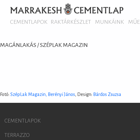
CEMENTLAPOK
RAKTÁRKÉSZLET
MUNKÁINK
MŰE
MAGÁNLAKÁS / SZÉPLAK MAGAZIN
Fotó:
SzépLak Magazin, Berényi János
, Design:
Bárdos Zsuzsa
CEMENTLAPOK
TERRAZZO