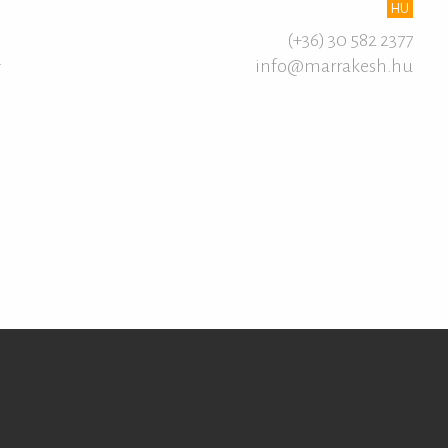
HU
(+36) 30 582 2377
info@marrakesh.hu
T