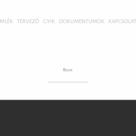
MLÉK
TERVEZŐ
GYIK
DOKUMENTUMOK
KAPCSOLA
Rovat: