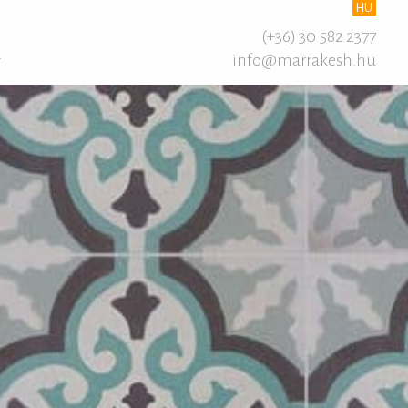
HU
(+36) 30 582 2377
info@marrakesh.hu
T