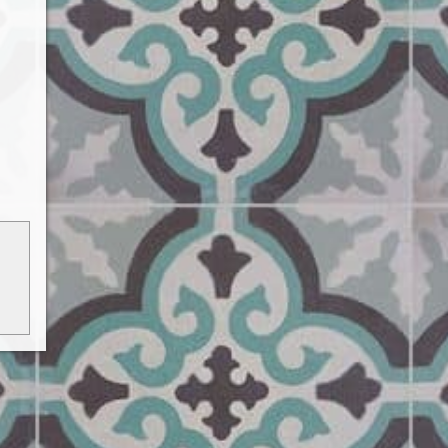
 vagy
ható.
ódj a
kről.