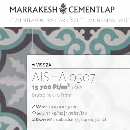
CEMENTLAPOK
RAKTÁRKÉSZLET
MUNKÁINK
MŰE
VISSZA
AISHA 0507
2
15 700
Ft/m
+ÁFA
2
bruttó: 18 840
Ft/m
Méret:
20 × 20 × 1,5 cm
Egyszínű vagy bordűr lapokkal kombinálva izg
Súly:
34 kg/m2 | 1,35 kg / lap
egyedi kombinációk is megvalósíthatóak. M
Kiszerelés:
dobozban (13 lap ≈ 0,52 m2)
lakások vagy klasszikus polgári ott
hidegburkolataként egyaránt remekül felhasznál