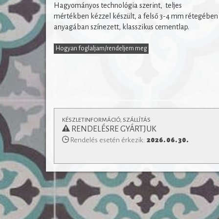
Hagyományos technológia szerint, teljes
Padlófűtéssel kombinálható, de konyhapultokhoz
mértékben kézzel készült, a felső 3-4 mm rétegében
fürdőszobák falburkolatként is alkalmaz
anyagában színezett, klasszikus cementlap.
és a
lerakásról
Vásárlás előtt feltétlenül tájékoz
technikai paramétere
Hogyan foglaljam/rendeljem meg
KÉSZLETINFORMÁCIÓ, SZÁLLÍTÁS
RENDELÉSRE GYÁRTJUK
Rendelés esetén érkezik:
2026. 06. 30.