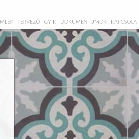
MLÉK
TERVEZŐ
GYIK
DOKUMENTUMOK
KAPCSOLA
almas
odern
honok
ható.