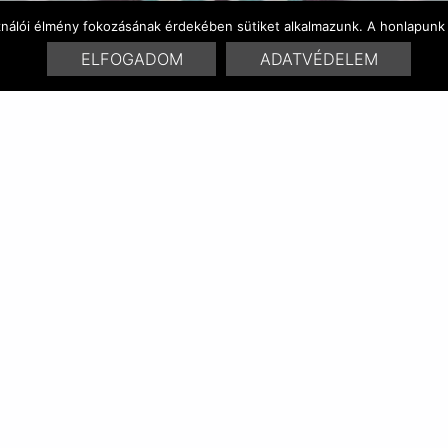
ználói élmény fokozásának érdekében sütiket alkalmazunk. A honlapunk 
ELFOGADOM
ADATVÉDELEM
SZÍNVARIÁCÓK
HASONLÓ TERMÉKEK
RELATED POSTS:
aisha 0108
aisha 0704
aisha 0705
aisha 0204
aisha 0806