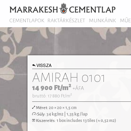
CEMENTLAPOK
RAKTÁRKÉSZLET
MUNKÁINK
MŰE
VISSZA
AMIRAH 0101
2
14 900
Ft/m
+ÁFA
2
bruttó: 17 880
Ft/m
Méret:
20 × 20 × 1,5 cm
Egyszínű vagy bordűr lapokkal kombinálva izg
Súly:
34 kg/m2 | 1,35 kg / lap
egyedi kombinációk is megvalósíthatóak. M
Kiszerelés:
1 box includes 13 tiles (≈ 0,52 m2)
lakások vagy klasszikus polgári ott
hidegburkolataként egyaránt remekül felhasznál