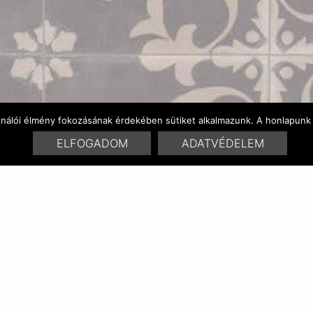
ználói élmény fokozásának érdekében sütiket alkalmazunk. A honlapunk 
ELFOGADOM
ADATVÉDELEM
SZÍNVARIÁCÓK
HASONLÓ TERMÉKEK
No related posts.