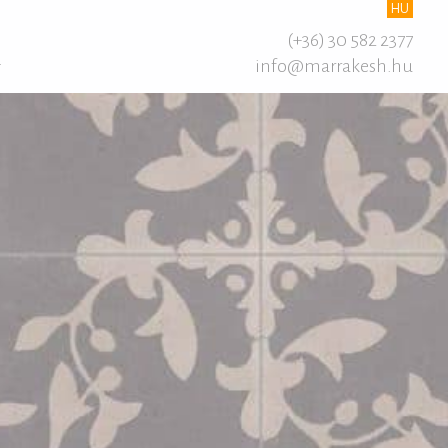
HU
(+36) 30 582 2377
info@marrakesh.hu
T