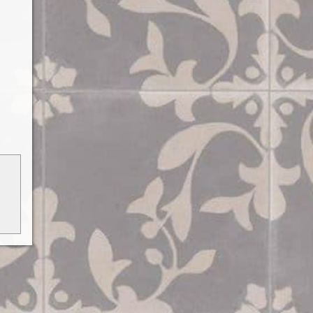
 vagy
ható.
ódj a
kről.