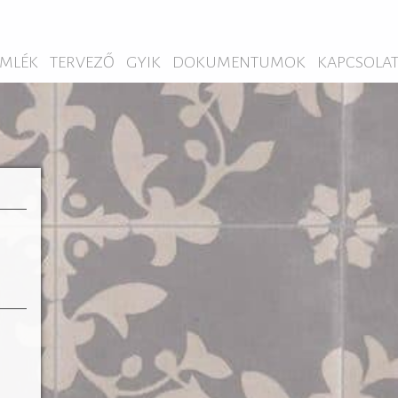
MLÉK
TERVEZŐ
GYIK
DOKUMENTUMOK
KAPCSOLA
almas
odern
honok
ható.