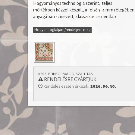
Hagyományos technológia szerint, teljes
Padlófűtéssel kombinálható, de konyhapultokhoz
mértékben kézzel készült, a felső 3-4 mm rétegében
fürdőszobák falburkolatként is alkalmaz
anyagában színezett, klasszikus cementlap.
és a
lerakásról
Vásárlás előtt feltétlenül tájékoz
technikai paramétere
Hogyan foglaljam/rendeljem meg
KÉSZLETINFORMÁCIÓ, SZÁLLÍTÁS
RENDELÉSRE GYÁRTJUK
Rendelés esetén érkezik:
2026. 06. 30.