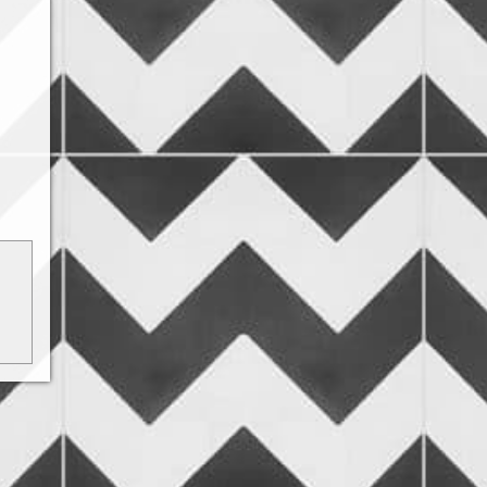
 vagy
ható.
ódj a
kről.