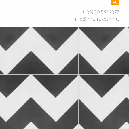
HU
(+36) 30 582 2377
info@marrakesh.hu
T