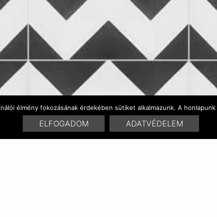
ználói élmény fokozásának érdekében sütiket alkalmazunk. A honlapunk 
ELFOGADOM
ADATVÉDELEM
SZÍNVARIÁCÓK
HASONLÓ TERMÉKEK
RELATED POSTS: