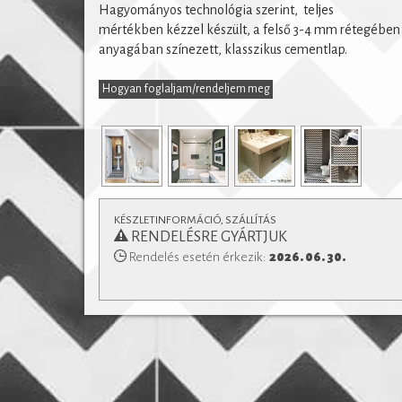
Hagyományos technológia szerint, teljes
Padlófűtéssel kombinálható, de konyhapultokhoz
mértékben kézzel készült, a felső 3-4 mm rétegében
fürdőszobák falburkolatként is alkalmaz
anyagában színezett, klasszikus cementlap.
és a
lerakásról
Vásárlás előtt feltétlenül tájékoz
technikai paramétere
Hogyan foglaljam/rendeljem meg
KÉSZLETINFORMÁCIÓ, SZÁLLÍTÁS
RENDELÉSRE GYÁRTJUK
Rendelés esetén érkezik:
2026. 06. 30.