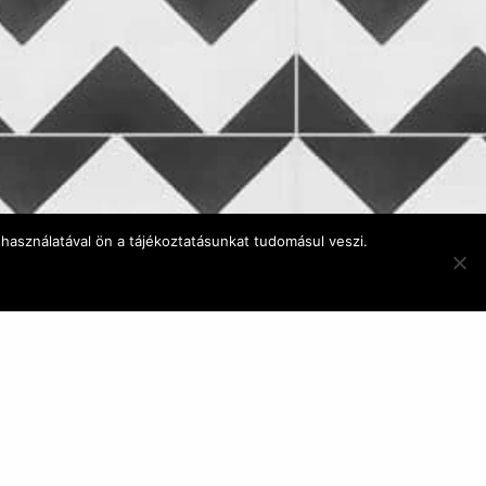
használatával ön a tájékoztatásunkat tudomásul veszi.