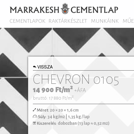
CEMENTLAPOK
RAKTÁRKÉSZLET
MUNKÁINK
MŰE
VISSZA
CHEVRON 0105
2
14 900
Ft/m
+ÁFA
2
bruttó: 17 880
Ft/m
Méret:
20 × 20 × 1,6 cm
Egyszínű vagy bordűr lapokkal kombinálva izg
Súly:
34 kg/m2 | 1,35 kg / lap
egyedi kombinációk is megvalósíthatóak. M
Kiszerelés:
dobozban (13 lap ≈ 0,52 m2)
lakások vagy klasszikus polgári ott
hidegburkolataként egyaránt remekül felhasznál