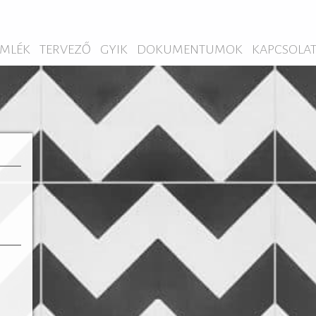
MLÉK
TERVEZŐ
GYIK
DOKUMENTUMOK
KAPCSOLA
almas
odern
honok
ható.