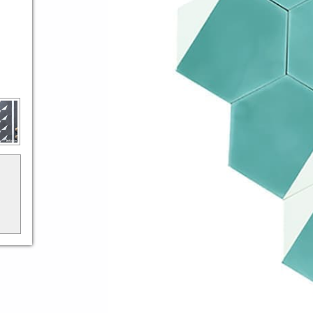
 vagy
ható.
ódj a
kről.