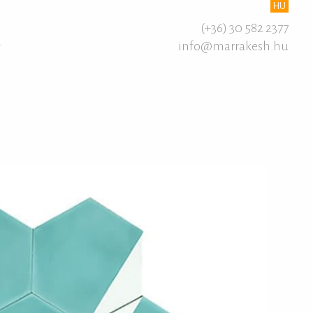
HU
(+36) 30 582 2377
info@marrakesh.hu
T