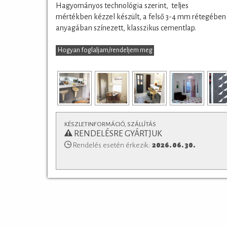
Hagyományos technológia szerint, teljes
Padlófűtéssel kombinálható, de konyhapultokhoz
mértékben kézzel készült, a felső 3-4 mm rétegében
fürdőszobák falburkolatként is alkalmaz
anyagában színezett, klasszikus cementlap.
és a
lerakásról
Vásárlás előtt feltétlenül tájékoz
technikai paramétere
Hogyan foglaljam/rendeljem meg
KÉSZLETINFORMÁCIÓ, SZÁLLÍTÁS
RENDELÉSRE GYÁRTJUK
Rendelés esetén érkezik:
2026. 06. 30.