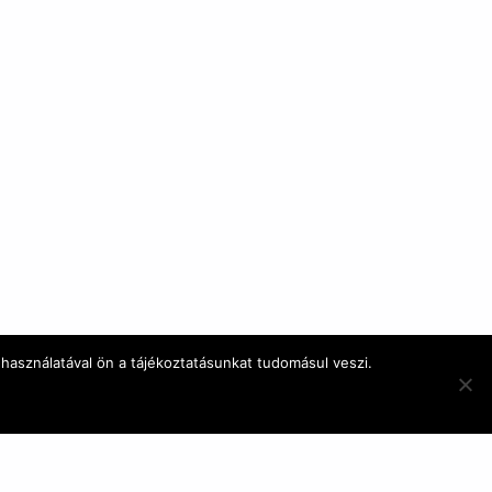
használatával ön a tájékoztatásunkat tudomásul veszi.