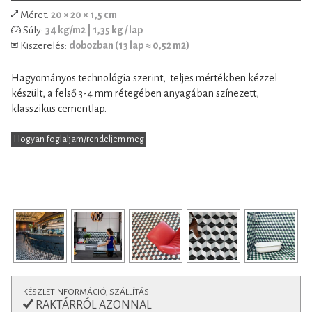
Méret:
20 × 20 × 1,5 cm
Egyszínű vagy bordűr lapokkal kombinálva izgalmas egyedi
Súly:
34 kg/m2 | 1,35 kg / lap
kombinációk is megvalósíthatóak. Modern lakások vagy
Kiszerelés:
dobozban (13 lap ≈ 0,52 m2)
klasszikus polgári otthonok hidegburkolataként egyaránt
remekül felhasználható. Padlófűtéssel kombinálható, de
Hagyományos technológia szerint, teljes mértékben kézzel
konyhapultokhoz vagy fürdőszobák falburkolatként is
készült, a felső 3-4 mm rétegében anyagában színezett,
alkalmazható.
klasszikus cementlap.
technikai
és a
lerakásról
Vásárlás előtt feltétlenül tájékozódj a
paraméterekről.
Hogyan foglaljam/rendeljem meg
KÉSZLETINFORMÁCIÓ, SZÁLLÍTÁS
RAKTÁRRÓL AZONNAL