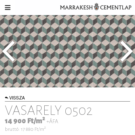
VISSZA
VASARELY 0502
2
14 900
Ft/m
+ÁFA
2
bruttó: 17 880
Ft/m